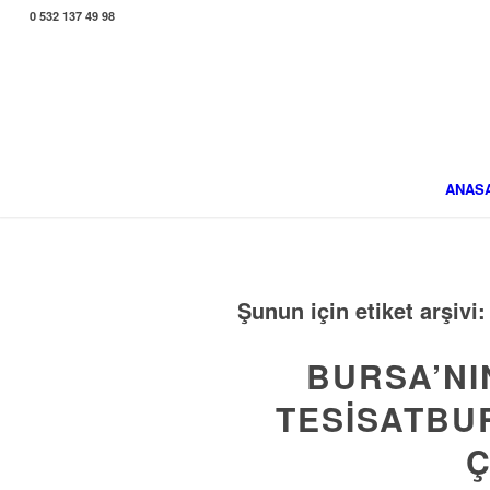
0 532 137 49 98
ANAS
Şunun için etiket arşivi
BURSA’NI
TESISATBUR
Ç