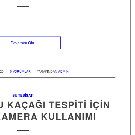
Devamını Oku
/
25
0 YORUMLAR
TARAFINDAN
ADMIN
SU TESISATI
 KAÇAĞI TESPITI IÇIN
KAMERA KULLANIMI