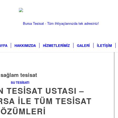
AYFA
HAKKIMIZDA
HİZMETLERİMİZ
GALERİ
İLETİŞİM
:
sağlam tesisat
SU TESISATI
N TESISAT USTASI –
SA ILE TÜM TESISAT
ÖZÜMLERI