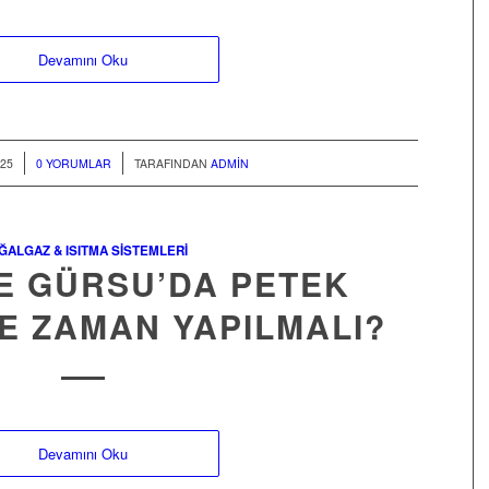
Devamını Oku
/
25
0 YORUMLAR
TARAFINDAN
ADMIN
ĞALGAZ & ISITMA SISTEMLERI
E GÜRSU’DA PETEK
NE ZAMAN YAPILMALI?
Devamını Oku