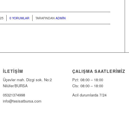
/
25
0 YORUMLAR
TARAFINDAN
ADMIN
İLETİŞİM
ÇALIŞMA SAATLERIMIZ
Üçevler mah. Dizgi sok. No:2
Pzt: 08:00 – 18:00
Nilüfer/BURSA
Cts: 08:00 – 18:00
05321374998
Acil durumlarda 7/24
info@tesisatbursa.com