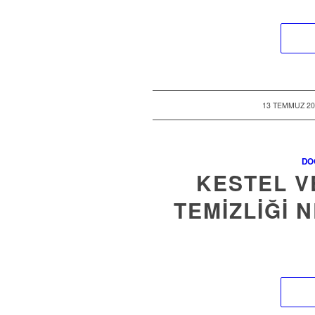
/
13 TEMMUZ 20
DO
KESTEL V
TEMIZLIĞI 