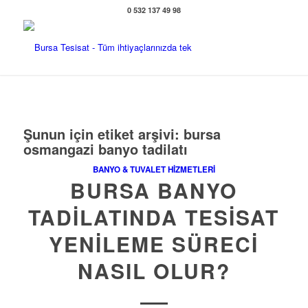
0 532 137 49 98
Şunun için etiket arşivi:
bursa
osmangazi banyo tadilatı
BANYO & TUVALET HIZMETLERI
BURSA BANYO
TADILATINDA TESISAT
YENILEME SÜRECI
NASIL OLUR?