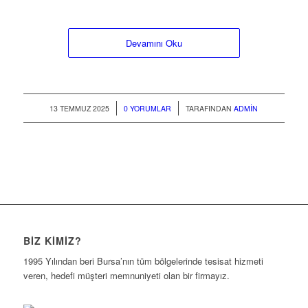
Devamını Oku
/
/
13 TEMMUZ 2025
0 YORUMLAR
TARAFINDAN
ADMIN
BIZ KIMIZ?
1995 Yılından beri Bursa’nın tüm bölgelerinde tesisat hizmeti
veren, hedefi müşteri memnuniyeti olan bir firmayız.